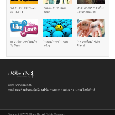
“กลอนคนโสด” Yeah
กลอนแอบรัก แอบ
‘คำคมความรัก’ คำสั้นๆ
im SINGLE
คิดถึง
แต่มีความหมาย
กลอนรักกวนๆ โดนใจ
“กลอนโดนๆ” กลอน
“กลอนเพื่อน” Hello
วัย Teen
แจ๋วๆ
Friend!
www.ShineOn.in.th
ทุกคำตอบสำหรับคุณผู้หญิง แฟชั่น ทรงผม ความสวย ความงาม ไลฟ์สไตล์
Copyright © 2026 Shine On, All Rights Reserved.