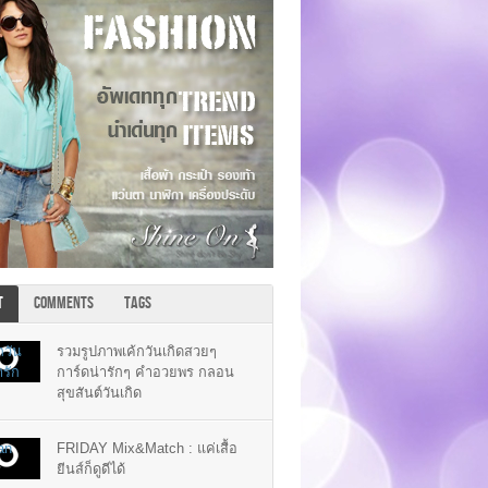
T
COMMENTS
TAGS
รวมรูปภาพเค้กวันเกิดสวยๆ
การ์ดน่ารักๆ คำอวยพร กลอน
สุขสันต์วันเกิด
FRIDAY Mix&Match : แค่เสื้อ
ยีนส์ก็ดูดีได้