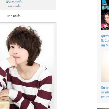
แบบผมสั้น
แบบผมสั้น
ลุ้นทร
ถึงนิ
กับ M
Sulwh
เคาน์
ประเ