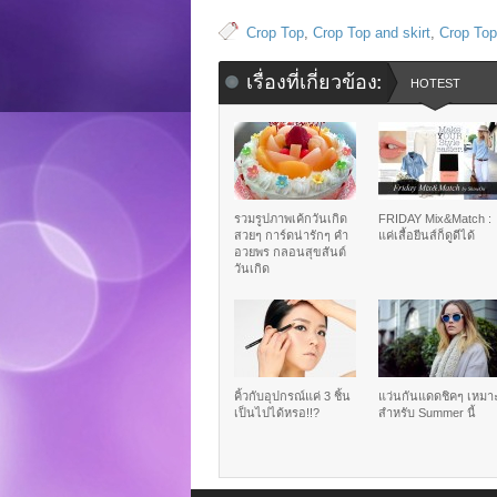
Crop Top
,
Crop Top and skirt
,
Crop Top 
เรื่องที่เกี่ยวข้อง:
HOTEST
รวมรูปภาพเค้กวันเกิด
FRIDAY Mix&Match :
สวยๆ การ์ดน่ารักๆ คำ
แค่เสื้อยีนส์ก็ดูดีได้
อวยพร กลอนสุขสันต์
วันเกิด
คิ้วกับอุปกรณ์แค่ 3 ชิ้น
แว่นกันแดดชิคๆ เหมา
เป็นไปได้หรอ!!?
สำหรับ Summer นี้