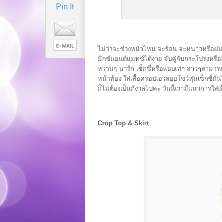
Pin It
ไม่ว่าจะช่วงหน้าไหน จะร้อน จะหนาวหรือฝน
มิกซ์แอนด์แมทช์ได้ง่าย จับคู่กับกระโปรงหร
หวานๆ น่ารัก เซ็กซี่หรือแบบเท่ๆ สาวๆสามารถเล
หน้าท้อง ใส่เสื้อครอปเอวลอยโชว์หุ่นเซ็กซี่ก
ก็ไม่ต้องเป็นกังวลไปคะ วันนี้เรามีแนวการใส
Crop Top & Skirt