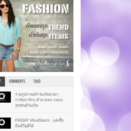
T
COMMENTS
TAGS
รวมรูปภาพเค้กวันเกิดสวยๆ
การ์ดน่ารักๆ คำอวยพร กลอน
สุขสันต์วันเกิด
FRIDAY Mix&Match : แค่เสื้อ
ยีนส์ก็ดูดีได้