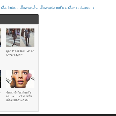
เสื้อ
,
hotest
,
เสื้อครอปสั้น
,
เสื้อครอปสายเดี่ยว
,
เสื้อครอปแขนยาว
ลุคการต่งตัวแบบ Asian
Street Style^^
ะ
ข้อควรรู้เกี่ยวกับบลัช
ออน + แนะนำไอเท็ม
เด็ดที่ไม่ควรพลาด!!