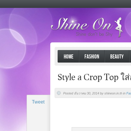
HOME
FASHION
BEAUTY
Style a Crop Top ใส
Posted ธันวาคม 30, 2014 by shineon.in.th in
Fa
Tweet