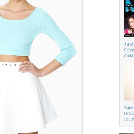
ลุ้นทร
ถึงนิ
กับ M
Sulwh
เคาน์
ประเ