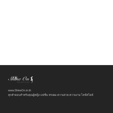
www.ShineOn.in.th
ทุกคำตอบสำหรับคุณผู้หญิง แฟชั่น ทรงผม ความสวย ความงาม ไลฟ์สไตล์