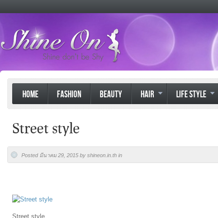
HOME
FASHION
BEAUTY
HAIR
LIFE STYLE
Street style
Posted มีนาคม 29, 2015 by shineon.in.th in
Street style