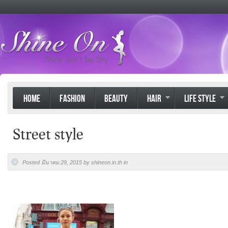
HOME
FASHION
BEAUTY
HAIR
LIFE STYLE
Street style
Posted มีนาคม 29, 2015 by shineon.in.th in