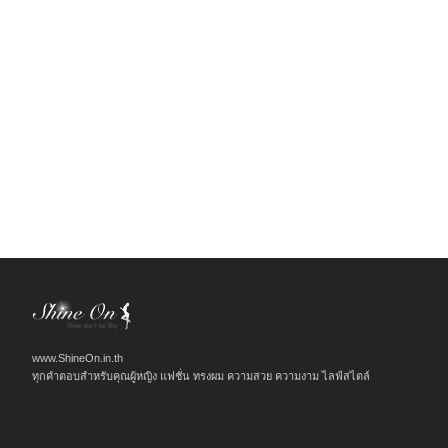
www.ShineOn.in.th
ทุกคำตอบสำหรับคุณผู้หญิง แฟชั่น ทรงผม ความสวย ความงาม ไลฟ์สไตล์