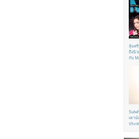
ลุ้นทร
ถึงนิ
กับ M
Sulwh
เคาน์
ประเ