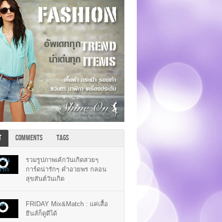
T
COMMENTS
TAGS
รวมรูปภาพเค้กวันเกิดสวยๆ
การ์ดน่ารักๆ คำอวยพร กลอน
สุขสันต์วันเกิด
FRIDAY Mix&Match : แค่เสื้อ
ยีนส์ก็ดูดีได้