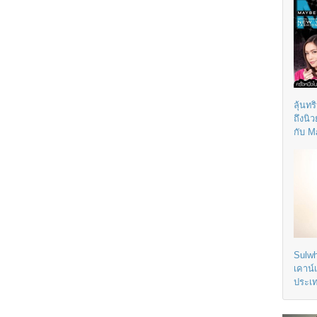
ลุ้นทร
ถึงนิ
กับ M
Sulwh
เคาน์
ประเ