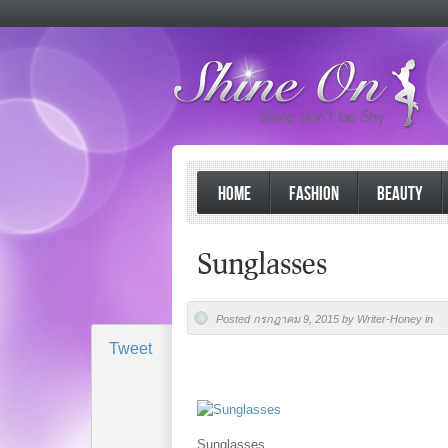
HOME
FASHION
BEAUTY
Sunglasses
Posted กรกฎาคม 9, 2015 by Writer-Honey in
Tweet
Sunglasses