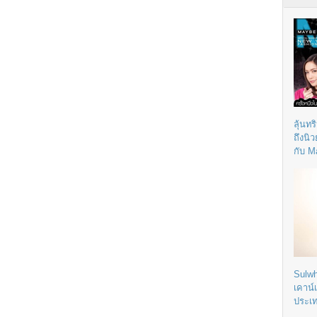
ลุ้นทร
ถึงนิ
กับ M
Sulwh
เคาน์
ประเ