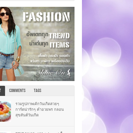
T
COMMENTS
TAGS
รวมรูปภาพเค้กวันเกิดสวยๆ
การ์ดน่ารักๆ คำอวยพร กลอน
สุขสันต์วันเกิด