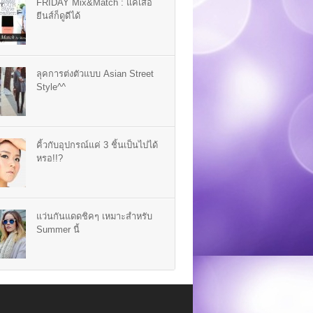
FRIDAY Mix&Match : แค่เสื้อ
ยีนส์ก็ดูดีได้
ลุคการต่งตัวแบบ Asian Street
Style^^
คิ้วกับอุปกรณ์แค่ 3 ชิ้นเป็นไปได้
หรอ!!?
แว่นกันแดดชิคๆ เหมาะสำหรับ
Summer นี้