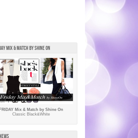
DAY MIX & MATCH BY SHINE ON
FRIDAY Mix & Match by Shine On
Classic Black&White
 NEWS