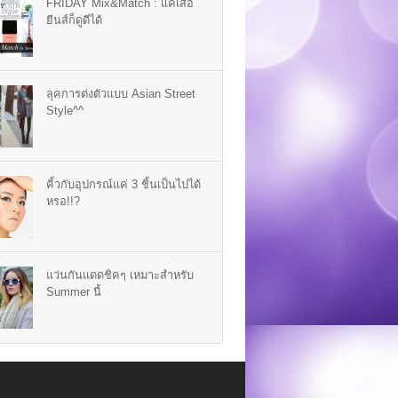
FRIDAY Mix&Match : แค่เสื้อ
ยีนส์ก็ดูดีได้
ลุคการต่งตัวแบบ Asian Street
Style^^
คิ้วกับอุปกรณ์แค่ 3 ชิ้นเป็นไปได้
หรอ!!?
แว่นกันแดดชิคๆ เหมาะสำหรับ
Summer นี้