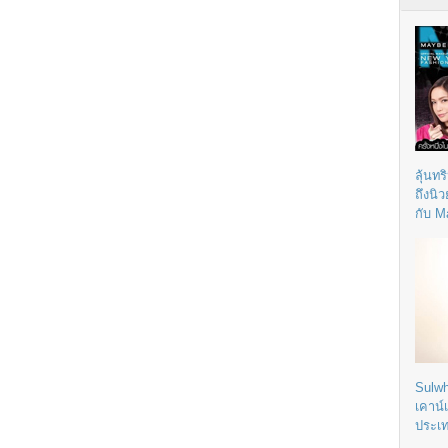
ลุ้นทร
ถึงนิ
กับ M
Sulwh
เคาน์
ประเ