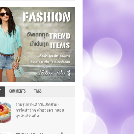
T
COMMENTS
TAGS
รวมรูปภาพเค้กวันเกิดสวยๆ
การ์ดน่ารักๆ คำอวยพร กลอน
สุขสันต์วันเกิด