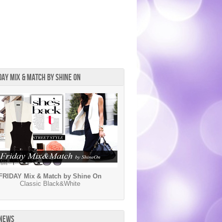
DAY MIX & MATCH BY SHINE ON
FRIDAY Mix & Match by Shine On
Classic Black&White
 NEWS