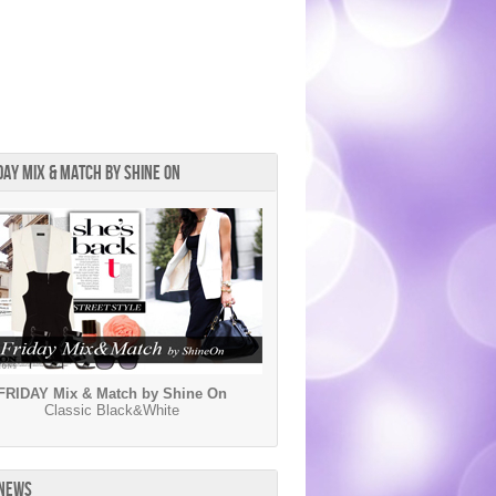
DAY MIX & MATCH BY SHINE ON
FRIDAY Mix & Match by Shine On
Classic Black&White
 NEWS