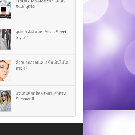
FRIDAY Mix&Match : แค่เสื้อ
ยีนส์ก็ดูดีได้
ลุคการต่งตัวแบบ Asian Street
Style^^
คิ้วกับอุปกรณ์แค่ 3 ชิ้นเป็นไปได้
หรอ!!?
แว่นกันแดดชิคๆ เหมาะสำหรับ
Summer นี้