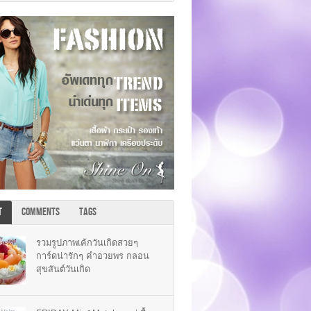
T
COMMENTS
TAGS
รวมรูปภาพเค้กวันเกิดสวยๆ
การ์ดน่ารักๆ คำอวยพร กลอน
สุขสันต์วันเกิด