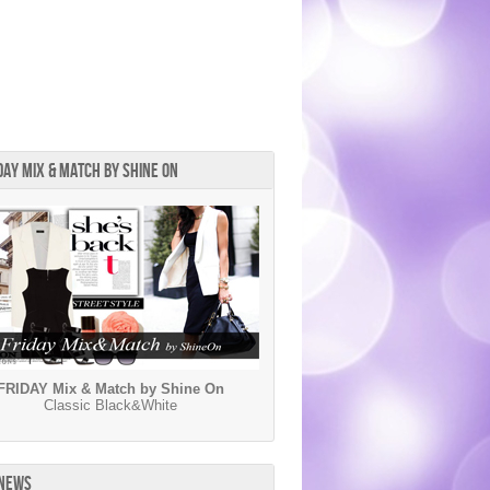
DAY MIX & MATCH BY SHINE ON
FRIDAY Mix & Match by Shine On
Classic Black&White
 NEWS