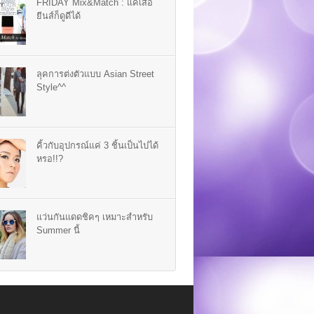
FRIDAY Mix&Match : แค่เสื้อ
ยีนส์ก็ดูดีได้
ลุคการต่งตัวแบบ Asian Street
Style^^
คิ้วกับอุปกรณ์แค่ 3 ชิ้นเป็นไปได้
หรอ!!?
แว่นกันแดดชิคๆ เหมาะสำหรับ
Summer นี้