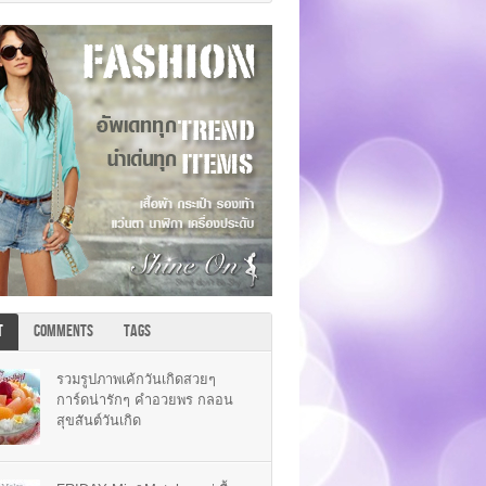
T
COMMENTS
TAGS
รวมรูปภาพเค้กวันเกิดสวยๆ
การ์ดน่ารักๆ คำอวยพร กลอน
สุขสันต์วันเกิด