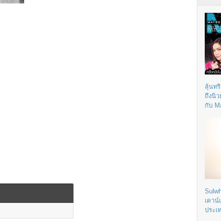
ลุ้นทร
ถึงนิ
กับ M
Sulwh
เคาน์
ประเ