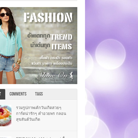
T
COMMENTS
TAGS
รวมรูปภาพเค้กวันเกิดสวยๆ
การ์ดน่ารักๆ คำอวยพร กลอน
สุขสันต์วันเกิด