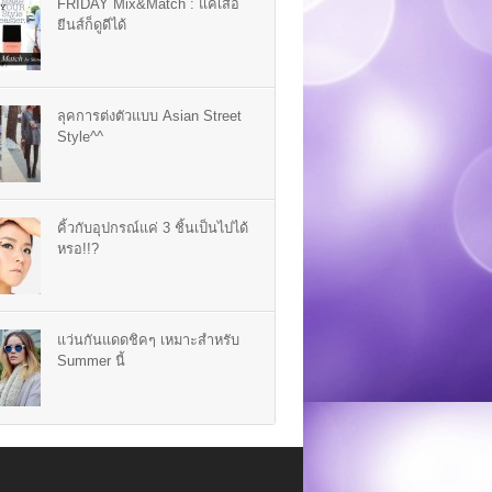
FRIDAY Mix&Match : แค่เสื้อ
ยีนส์ก็ดูดีได้
ลุคการต่งตัวแบบ Asian Street
Style^^
คิ้วกับอุปกรณ์แค่ 3 ชิ้นเป็นไปได้
หรอ!!?
แว่นกันแดดชิคๆ เหมาะสำหรับ
Summer นี้