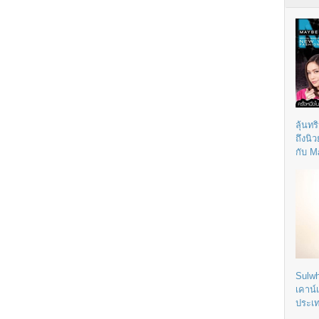
ลุ้นทร
ถึงนิ
กับ M
Sulwh
เคาน์
ประเ