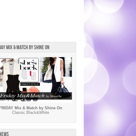
DAY MIX & MATCH BY SHINE ON
FRIDAY Mix & Match by Shine On
Classic Black&White
 NEWS