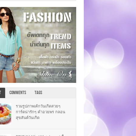
T
COMMENTS
TAGS
รวมรูปภาพเค้กวันเกิดสวยๆ
การ์ดน่ารักๆ คำอวยพร กลอน
สุขสันต์วันเกิด