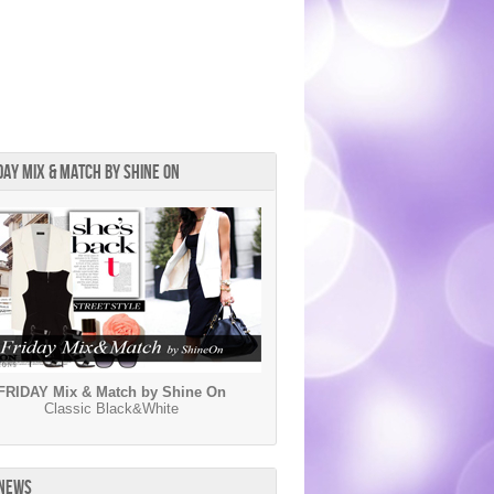
DAY MIX & MATCH BY SHINE ON
FRIDAY Mix & Match by Shine On
Classic Black&White
 NEWS