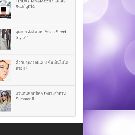
FRIDAY Mix&Match : แค่เสื้อ
ยีนส์ก็ดูดีได้
ลุคการต่งตัวแบบ Asian Street
Style^^
คิ้วกับอุปกรณ์แค่ 3 ชิ้นเป็นไปได้
หรอ!!?
แว่นกันแดดชิคๆ เหมาะสำหรับ
Summer นี้