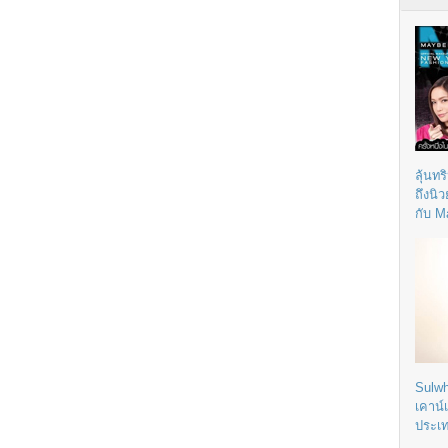
ลุ้นทร
ถึงนิ
กับ M
Sulwh
เคาน์
ประเ