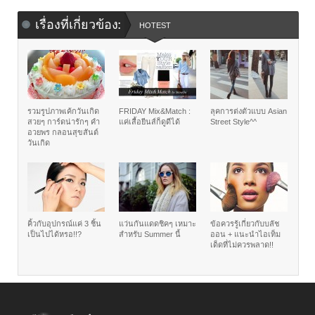
เรื่องที่เกี่ยวข้อง:
HOTEST
รวมรูปภาพเค้กวันเกิด
FRIDAY Mix&Match :
ลุคการต่งตัวแบบ Asian
สวยๆ การ์ดน่ารักๆ คำ
แค่เสื้อยีนส์ก็ดูดีได้
Street Style^^
อวยพร กลอนสุขสันต์
วันเกิด
คิ้วกับอุปกรณ์แค่ 3 ชิ้น
แว่นกันแดดชิคๆ เหมาะ
ข้อควรรู้เกี่ยวกับบลัช
เป็นไปได้หรอ!!?
สำหรับ Summer นี้
ออน + แนะนำไอเท็ม
เด็ดที่ไม่ควรพลาด!!