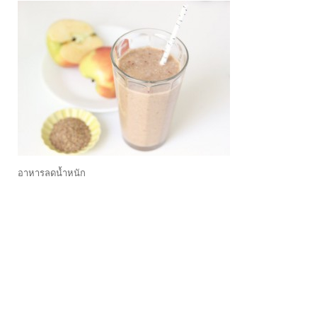
อาหารลดน้ำหนัก