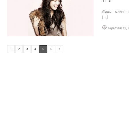
บาง
ดัดผม นอกจากจะด
[…]
พฤษภาคม 12, 
1
2
3
4
5
6
7