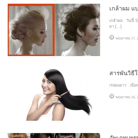
เกล้าผม แ
เกล้าผม วันนี้
ยา […]
พฤษภาคม 17, 
สารพันวิธี
เร่งผมยาว เบื่อท
พฤษภาคม 16, 
อัพเดทเทรน