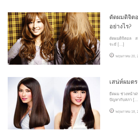
ดัดผมดิจิต
อย่างไร?
ดัดผมดิจิตอล ส
จะยั […]
พฤษภาคม 20, 
เสน่ห์ผมตร
ยืดผม ช่วงหน้า
ปัญหากับสภา […
พฤษภาคม 18, 