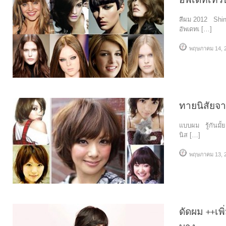
สีผม 2012 Shin
อัพเดทเ […]
พฤษภาคม 14, 
ทายนิสัยจ
แบบผม รู้กันมั
นิส […]
พฤษภาคม 13, 
ดัดผม ++เ