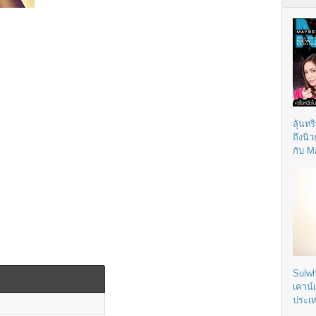
ลุ้นทร
ถึงนิ
กับ M
Sulwh
เคาน์
ประเ