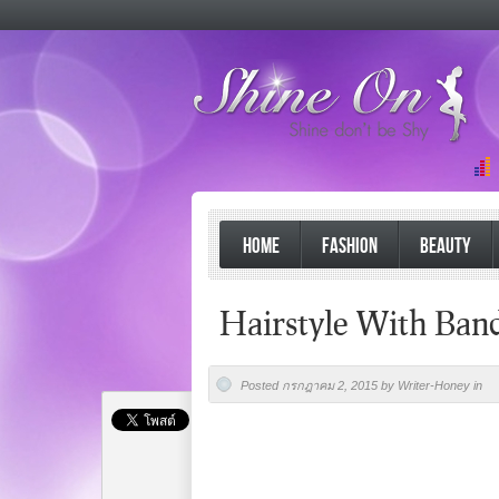
HOME
FASHION
BEAUTY
Hairstyle With Ban
Posted กรกฎาคม 2, 2015 by Writer-Honey in