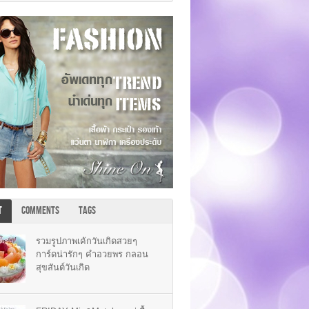
T
COMMENTS
TAGS
รวมรูปภาพเค้กวันเกิดสวยๆ
การ์ดน่ารักๆ คำอวยพร กลอน
สุขสันต์วันเกิด