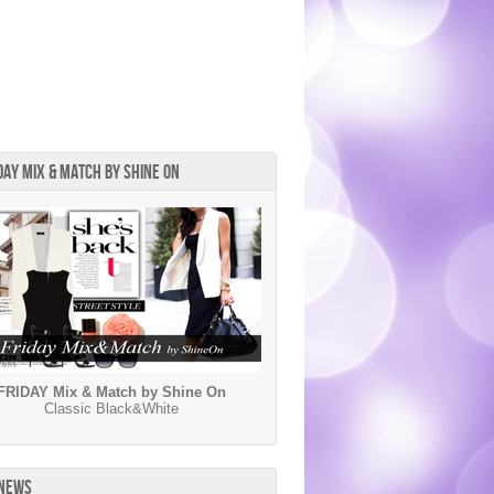
DAY MIX & MATCH BY SHINE ON
FRIDAY Mix & Match by Shine On
Classic Black&White
 NEWS