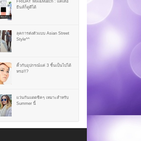
FRIDAY Mix&Match : แค่เสื้อ
ยีนส์ก็ดูดีได้
ลุคการต่งตัวแบบ Asian Street
Style^^
คิ้วกับอุปกรณ์แค่ 3 ชิ้นเป็นไปได้
หรอ!!?
แว่นกันแดดชิคๆ เหมาะสำหรับ
Summer นี้