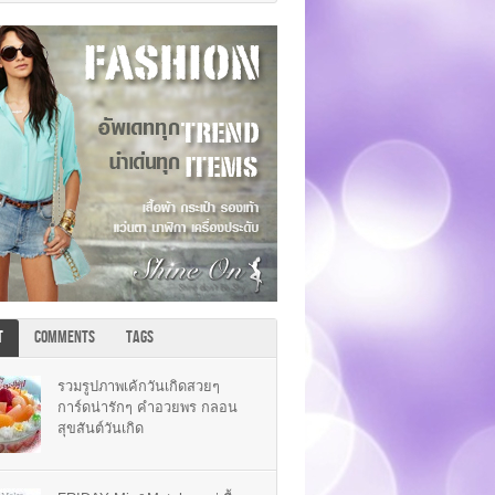
T
COMMENTS
TAGS
รวมรูปภาพเค้กวันเกิดสวยๆ
การ์ดน่ารักๆ คำอวยพร กลอน
สุขสันต์วันเกิด