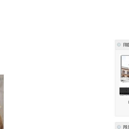
FRI
PR