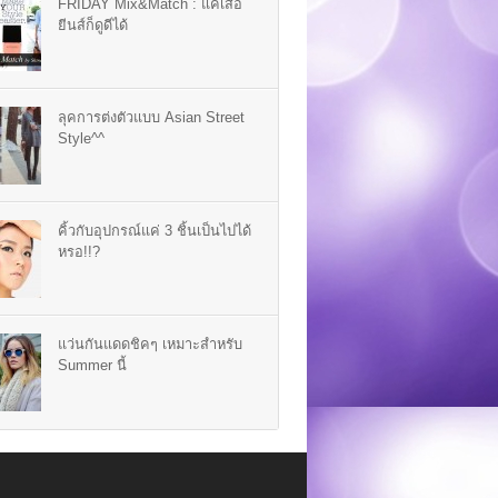
FRIDAY Mix&Match : แค่เสื้อ
ยีนส์ก็ดูดีได้
ลุคการต่งตัวแบบ Asian Street
Style^^
คิ้วกับอุปกรณ์แค่ 3 ชิ้นเป็นไปได้
หรอ!!?
แว่นกันแดดชิคๆ เหมาะสำหรับ
Summer นี้