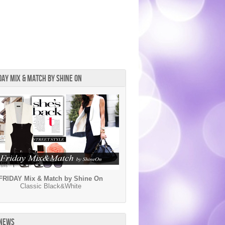
DAY MIX & MATCH BY SHINE ON
FRIDAY Mix & Match by Shine On
Classic Black&White
 NEWS