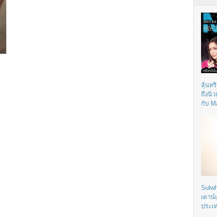
ลุ้นทร
ถึงนิ
กับ M
Sulwh
เคาน์
ประเ