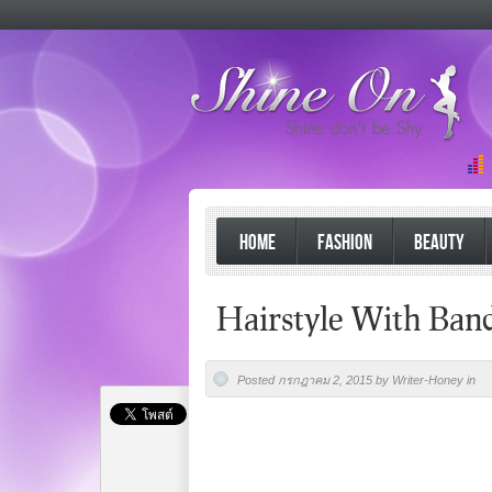
HOME
FASHION
BEAUTY
Hairstyle With Ban
Posted กรกฎาคม 2, 2015 by Writer-Honey in