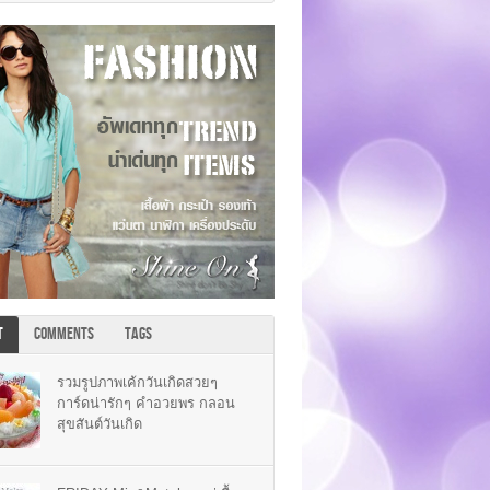
T
COMMENTS
TAGS
รวมรูปภาพเค้กวันเกิดสวยๆ
การ์ดน่ารักๆ คำอวยพร กลอน
สุขสันต์วันเกิด