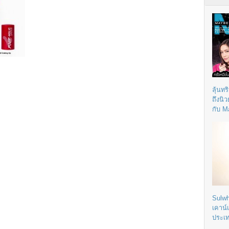
ลุ้นทร
ถึงนิ
กับ M
Sulwh
เคาน์
ประเ