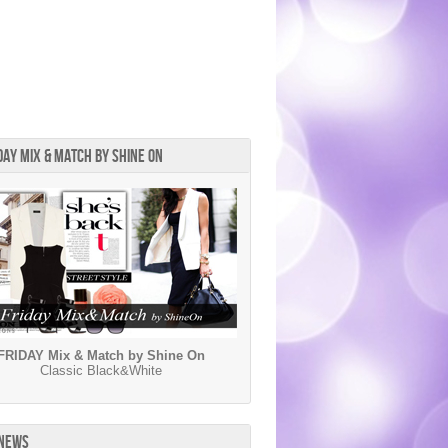
DAY MIX & MATCH BY SHINE ON
FRIDAY Mix & Match by Shine On
Classic Black&White
 NEWS