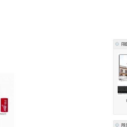
FRI
PR