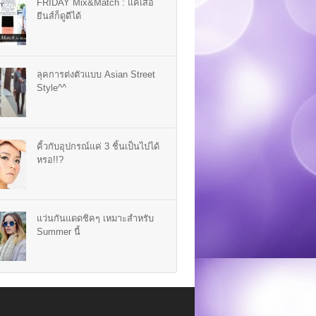
FRIDAY Mix&Match : แค่เสื้อ
ยีนส์ก็ดูดีได้
ลุคการต่งตัวแบบ Asian Street
Style^^
คิ้วกับอุปกรณ์แค่ 3 ชิ้นเป็นไปได้
หรอ!!?
แว่นกันแดดชิคๆ เหมาะสำหรับ
Summer นี้