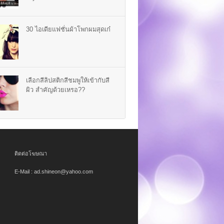
30 ไอเดียแฟชั่นผ้าโพกผมสุดเก๋
เลือกสีลิปสติกสีชมพูให้เข้ากับสี
ผิว สำคัญด้วยเหรอ??
ติดต่อโฆษณา
E-Mail : ad.shineon@yahoo.com