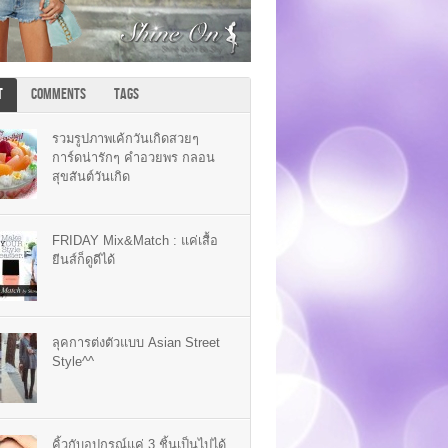
T
COMMENTS
TAGS
รวมรูปภาพเค้กวันเกิดสวยๆ
การ์ดน่ารักๆ คำอวยพร กลอน
สุขสันต์วันเกิด
FRIDAY Mix&Match : แค่เสื้อ
ยีนส์ก็ดูดีได้
ลุคการต่งตัวแบบ Asian Street
Style^^
คิ้วกับอุปกรณ์แค่ 3 ชิ้นเป็นไปได้