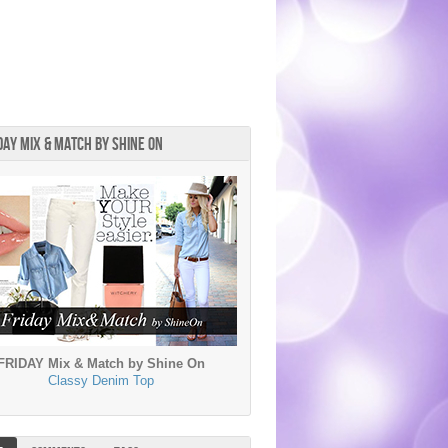
DAY MIX & MATCH BY SHINE ON
กับอุปกรณ์แค่ 3 ชิ้นเป็นไปได้
รวมรูปภาพเค้กวันเ
FRIDAY Mix & Match by Shine On
!?
Classy Denim Top
รักๆ คำอวยพร กลอน
ดับโลกที่ไม่มีใครสามารถแก้ได้ คิ้วถือเป็นสิ่งที่
ปัจจุบันนี้ คงไม่มีใครแล้วมั้งค