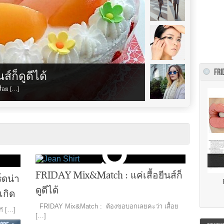
FRI
นส์ก็ดูดีได้
้อย […]
นส์ก็
ลุคการต่งตัวแบบ Asian Street
คิ้ว
Style^^
หรอ!
ใครที่กำลังมองหาลุคการแต่งตัวใหม่ๆ หรือสไตล์ที่หลาก
เสื้อย
ปัญหาระ
หลาย […]
[…]