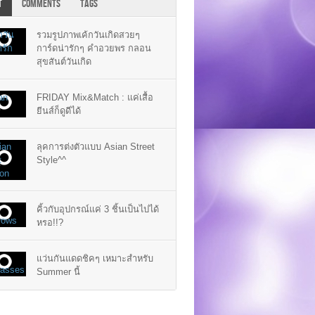
T
COMMENTS
TAGS
รวมรูปภาพเค้กวันเกิดสวยๆ
การ์ดน่ารักๆ คำอวยพร กลอน
สุขสันต์วันเกิด
FRIDAY Mix&Match : แค่เสื้อ
ยีนส์ก็ดูดีได้
ลุคการต่งตัวแบบ Asian Street
Style^^
คิ้วกับอุปกรณ์แค่ 3 ชิ้นเป็นไปได้
หรอ!!?
แว่นกันแดดชิคๆ เหมาะสำหรับ
Summer นี้