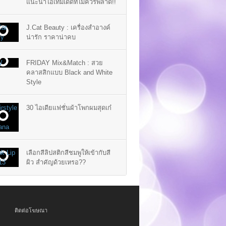
แนะนำไอเท็มเด็ดที่ไม่ควรพลาด!!
J.Cat Beauty : เครื่องสำอางค์
น่ารัก ราคาน่าคบ
FRIDAY Mix&Match : สวย
คลาสสิกแบบ Black and White
Style
30 ไอเดียแฟชั่นผ้าโพกผมสุดเก๋
เลือกสีลิปสติกสีชมพูให้เข้ากับสี
ผิว สำคัญด้วยเหรอ??
ติดต่อโฆษณา