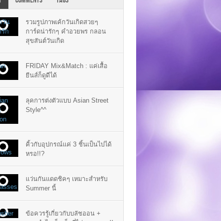
T
COMMENTS
TAGS
รวมรูปภาพเค้กวันเกิดสวยๆ
การ์ดน่ารักๆ คำอวยพร กลอน
สุขสันต์วันเกิด
FRIDAY Mix&Match : แค่เสื้อ
ยีนส์ก็ดูดีได้
ลุคการต่งตัวแบบ Asian Street
Style^^
คิ้วกับอุปกรณ์แค่ 3 ชิ้นเป็นไปได้
หรอ!!?
แว่นกันแดดชิคๆ เหมาะสำหรับ
Summer นี้
ข้อควรรู้เกี่ยวกับบลัชออน +