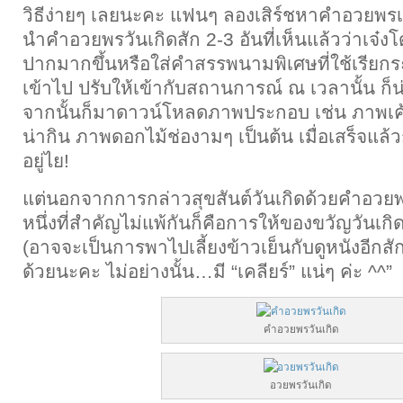
วิธีง่ายๆ เลยนะคะ แฟนๆ ลองเสิร์ชหาคำอวยพรเด
นำคำอวยพรวันเกิดสัก 2-3 อันที่เห็นแล้วว่าเจ๋ง
ปากมากขึ้นหรือใส่คำสรรพนามพิเศษที่ใช้เรียก
เข้าไป ปรับให้เข้ากับสถานการณ์ ณ เวลานั้น ก็น่
จากนั้นก็มาดาวน์โหลดภาพประกอบ เช่น ภาพเค้
น่ากิน ภาพดอกไม้ช่องามๆ เป็นต้น เมื่อเสร็จแล้
อยู่ไย!
แต่นอกจากการกล่าวสุขสันต์วันเกิดด้วยคำอวยพรว
หนึ่งที่สำคัญไม่แพ้กันก็คือการให้ของขวัญวันเก
(อาจจะเป็นการพาไปเลี้ยงข้าวเย็นกับดูหนังอีกสักเ
ด้วยนะคะ ไม่อย่างนั้น…มี “เคลียร์” แน่ๆ ค่ะ ^^”
คําอวยพรวันเกิด
อวยพรวันเกิด