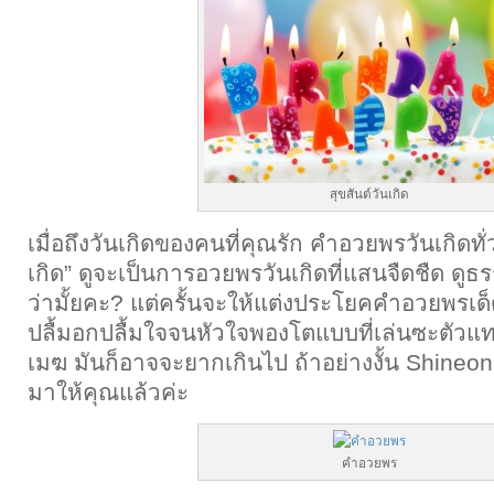
สุขสันต์วันเกิด
เมื่อถึงวันเกิดของคนที่คุณรัก คำอวยพรวันเกิดทั่
เกิด” ดูจะเป็นการอวยพรวันเกิดที่แสนจืดชืด ดู
ว่ามั้ยคะ? แต่ครั้นจะให้แต่งประโยคคำอวยพรเด็ด
ปลื้มอกปลื้มใจจนหัวใจพองโตแบบที่เล่นซะตัวแ
เมฆ มันก็อาจจะยากเกินไป ถ้าอย่างงั้น Shineon
มาให้คุณแล้วค่ะ
คำอวยพร