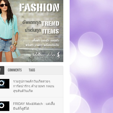
T
COMMENTS
TAGS
รวมรูปภาพเค้กวันเกิดสวยๆ
การ์ดน่ารักๆ คำอวยพร กลอน
สุขสันต์วันเกิด
FRIDAY Mix&Match : แค่เสื้อ
ยีนส์ก็ดูดีได้