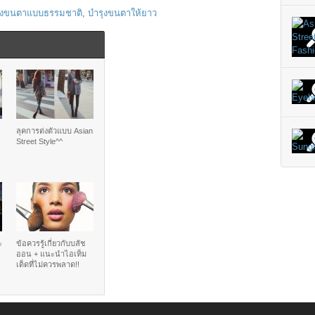
ุงขนตาแบบธรรมชาติ
,
บำรุงขนตาให้ยาว
ลุคการต่งตัวแบบ Asian
Street Style^^
ะ
ข้อควรรู้เกี่ยวกับบลัช
ออน + แนะนำไอเท็ม
เด็ดที่ไม่ควรพลาด!!