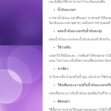
และยังต้องใช้เวลานานกว่าจะเป็นแบบเดิม
น้ำมันมะกอก
การทาน้ำมันมะกอกที่ขนตา จะช่วยทำให้ขนต
วิตามินและแร่ธาตุต่างๆ เหมือนการบำรุงผมด้ว
ผสมน้ำมันมะกอกกับน้ำมันละหุ่ง
ผสมน้ำมันมะกอกและน้ำมันละหุ่งเข้าด้วยกัน 
ใช้วาสลีน
แปลกใจใช่มั้ยละคะ วาสลีนทำให้ขนตายาวได้
นอน ไม่นานจะเห็นถึงความเปลี่ยนแปลง สังเ
ชาเขียว
นำใบชาเขียวไปแช่ในน้ำอุ่น แล้วนำมาใช้กั
ใช้เปลือกมะนาวแช่ในน้ำมันมะกอกหรือ
แช่เปลือกมะนาวกับน้ำมันละหุ่งเพียงไม่กี่วัน 
ตัดขนตา
วิธีนี้สามารถช่วยให้ขนตาของคุณยาวได้เร็ว