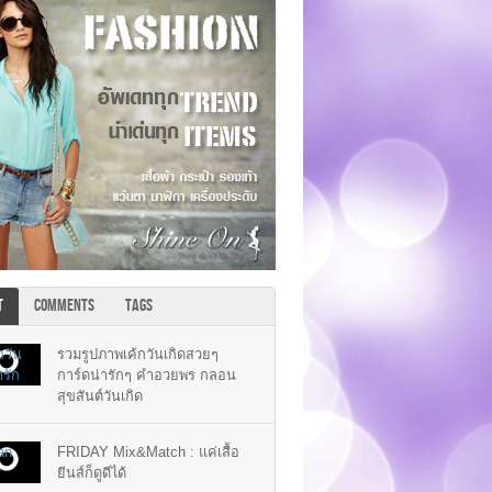
T
COMMENTS
TAGS
รวมรูปภาพเค้กวันเกิดสวยๆ
การ์ดน่ารักๆ คำอวยพร กลอน
สุขสันต์วันเกิด
FRIDAY Mix&Match : แค่เสื้อ
ยีนส์ก็ดูดีได้