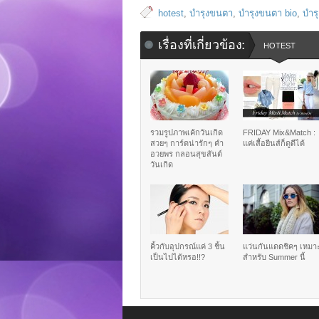
hotest
,
บำรุงขนตา
,
บำรุงขนตา bio
,
บำร
เรื่องที่เกี่ยวข้อง:
HOTEST
รวมรูปภาพเค้กวันเกิด
FRIDAY Mix&Match :
สวยๆ การ์ดน่ารักๆ คำ
แค่เสื้อยีนส์ก็ดูดีได้
อวยพร กลอนสุขสันต์
วันเกิด
คิ้วกับอุปกรณ์แค่ 3 ชิ้น
แว่นกันแดดชิคๆ เหมา
เป็นไปได้หรอ!!?
สำหรับ Summer นี้