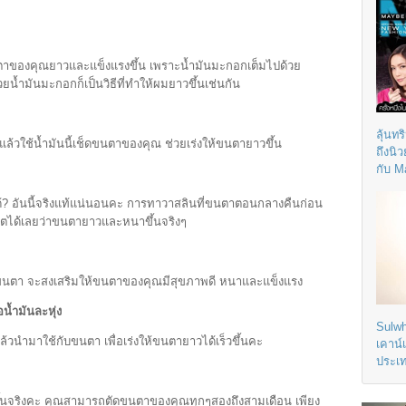
าของคุณยาวและแข็งแรงขึ้น เพราะน้ำมันมะกอกเต็มไปด้วย
ยน้ำมันมะกอกก็เป็นวิธีที่ทำให้ผมยาวขึ้นเช่นกัน
ลุ้นทร
แล้วใช้น้ำมันนี้เช็ดขนตาของคุณ ช่วยเร่งให้ขนตายาวขึ้น
ถึงนิ
กับ M
? อันนี้จริงแท้แน่นอนคะ การทาวาสลินที่ขนตาตอนกลางคืนก่อน
กตได้เลยว่าขนตายาวและหนาขึ้นจริงๆ
บขนตา จะสงเสริมให้ขนตาของคุณมีสุขภาพดี หนาและแข็งแรง
น้ำมันละหุ่ง
Sulwh
แล้วนำมาใช้กับขนตา เพื่อเร่งให้ขนตายาวได้เร็วขึ้นคะ
เคาน์
ประเ
ขึ้นจริงคะ คุณสามารถตัดขนตาของคุณทุกๆสองถึงสามเดือน เพียง