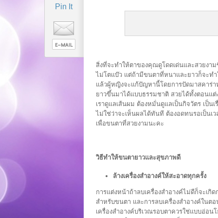
Pin It
สิ่งที่จะทำให้ตาของคุณดูโดดเด่นและสวยงามข
ไม่โตแบ๊ว แต่ถ้ามีขนตาที่หนาและยาวก็จะทำ
แล้วผู้หญิงจะแก้ปัญหานี้โดยการปัดมาสคาร่
ยาวขึ้นมาได้แบบธรรมชาติ สวยได้ทั้งตอนแต
เราดูแลเส้นผม ต้องหมั่นดูแลเป็นกิจวัตร เป็นเ
ไม่ใช่ว่าจะเห็นผลได้ทันที ต้องอดทนรอเป็น
เพื่อขนตาที่สวยงามนะคะ
วิธีทำให้ขนตายาวและสุขภาพดี
ล้างเครื่องสำอางค์ให้สะอาดทุกครั้ง
การแต่งหน้าถ้าลบเครื่องสำอางค์ไม่ดีก็จะเกิด
สำหรับขนตา และการลบเครื่องสำอางค์ในตอนก
เครื่องสำอางค์บริเวณรอบตาควรใช่แบบอ่อน