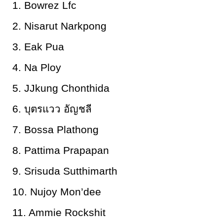
1. Bowrez Lfc
2. Nisarut Narkpong
3. Eak Pua
4. Na Ploy
5. JJkung Chonthida
6. บุตรแวว อัญชลี
7. Bossa Plathong
8. Pattima Prapapan
9. Srisuda Sutthimarth
10. Nujoy Mon’dee
11. Ammie Rockshit