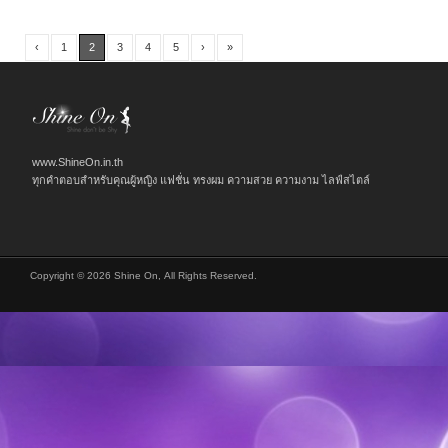
‹
1
2
3
4
5
›
»
www.ShineOn.in.th
ทุกคำตอบสำหรับคุณผู้หญิง แฟชั่น ทรงผม ความสวย ความงาม ไลฟ์สไตล์
Copyright © 2026 Shine On, All Rights Reserved.