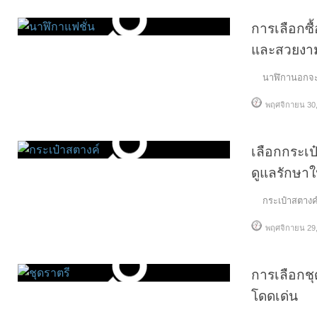
การเลือกซื
และสวยงา
นาฬิกานอกจะใช้
พฤศจิกายน 30,
เลือกกระเ
ดูแลรักษาให
กระเป๋าสตางค์เป
พฤศจิกายน 29,
การเลือกช
โดดเด่น