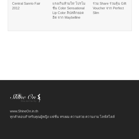
Central Sanrio Fair
แรงเกินห้ามใจ! โปรโม
ร่วม Share ร่วมลุ้น Gift
2012
ชั่น Color Sensational
Voucher จาก Perfect
Lip Color ลิปสติกยอด
Slim
ฮิต จาก Maybelline
www.ShineOn.in.th
ทุกคำตอบสำหรับคุณผู้หญิง แฟชั่น ทรงผม ความสวย ความงาม ไลฟ์สไตล์