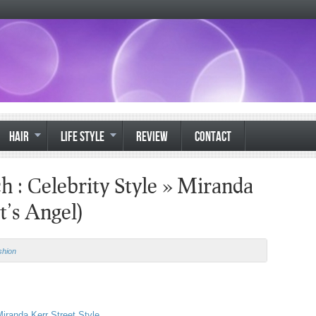
HAIR
LIFE STYLE
REVIEW
CONTACT
 Celebrity Style » Miranda
t’s Angel)
shion