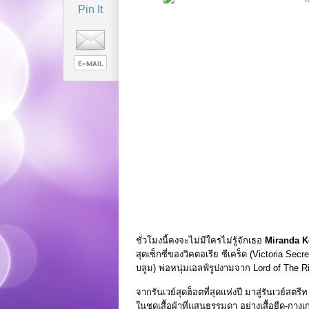
Pin It
ชั่วโมงนี้คงจะไม่มีใครไม่รู้จักเธอ
Miranda Ker
สุดเซ็กซี่ของวิคตอเรีย ซีเคร็ด (Victoria 
บลูม) พ่อหนุ่มเอลฟ์รูปงามจาก Lord of The R
จากรันเวย์สุดฮ็อตที่สุดแห่งปี มาสู่รันเวย์สตรี
ในชุดเสื้อผ้าที่แสนธรรมดา อย่างเสื้อยืด-กางเ