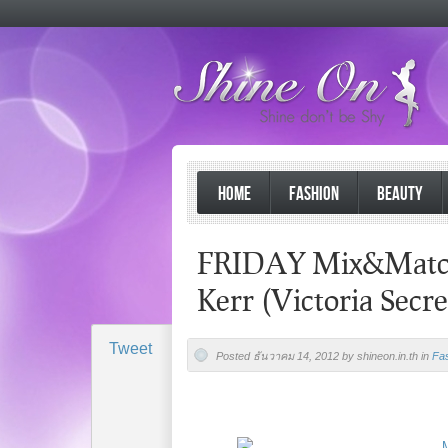
HOME
FASHION
BEAUTY
FRIDAY Mix&Match :
Kerr (Victoria Secre
Tweet
Posted ธันวาคม 14, 2012 by shineon.in.th in
Fa