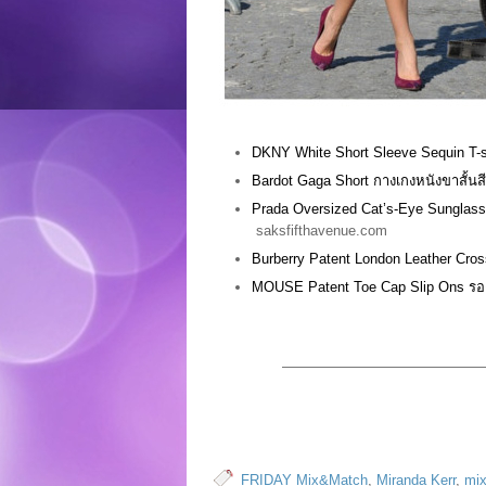
DKNY White Short Sleeve Sequin T-
Bardot Gaga Short กางเกงหนังขาสั้นส
Prada Oversized Cat’s-Eye Sunglas
saksfifthavenue.com
Burberry Patent London Leather Cro
MOUSE Patent Toe Cap Slip Ons รองเ
——————————————
FRIDAY Mix&Match
,
Miranda Kerr
,
mix