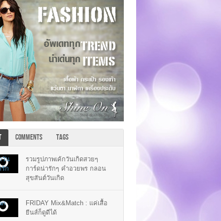
T
COMMENTS
TAGS
รวมรูปภาพเค้กวันเกิดสวยๆ
การ์ดน่ารักๆ คำอวยพร กลอน
สุขสันต์วันเกิด
FRIDAY Mix&Match : แค่เสื้อ
ยีนส์ก็ดูดีได้