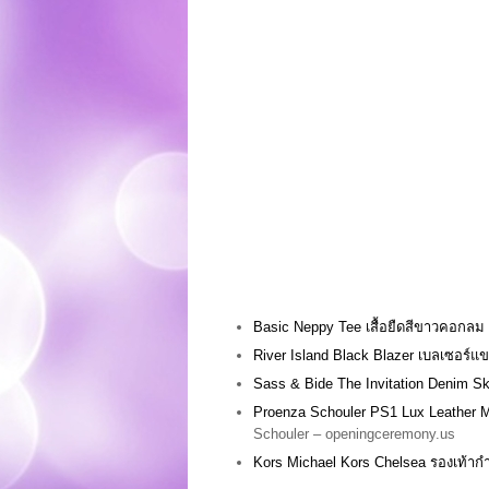
Basic Neppy Tee เสื้อยืดสีขาวคอกล
River Island Black Blazer เบลเซอร์แ
Sass & Bide The Invitation Denim Ski
Proenza Schouler PS1 Lux Leather M
Schouler – openingceremony.us
Kors Michael Kors Chelsea รองเท้าก