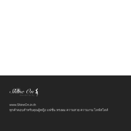
www.ShineOn.in.th
ทุกคำตอบสำหรับคุณผู้หญิง แฟชั่น ทรงผม ความสวย ความงาม ไลฟ์สไตล์