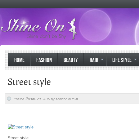
HOME
FASHION
BEAUTY
HAIR
LIFE STYLE
Street style
Posted มีนาคม 29, 2015 by shineon.in.th in
Street style