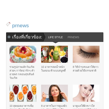
prnews
เรื่องที่เกี่ยวข้อง:
LIFE STYLE
PRNEWS
รวมรูปภาพเค้กวันเกิด
10 อาหารลดน้ำหนัก
8 วิธีบำรุงขนตาให้ยาว
สวยๆ การ์ดน่ารักๆ คำ
ในตอนเช้าแบบสมูทตี้
สวยด้วยวิธีธรรมชาติ
อวยพร กลอนสุขสันต์
วันเกิด
10 สุดยอดอาหารเพื่อ
8 อาหารในการดูแลผิว
มาดูแลให้ผิวขาวใส