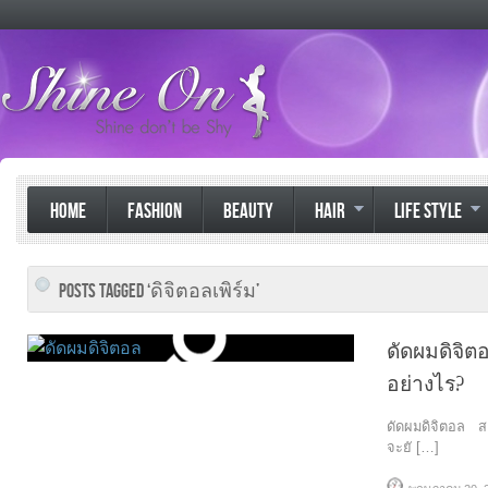
HOME
FASHION
BEAUTY
HAIR
LIFE STYLE
POSTS TAGGED ‘ดิจิตอลเพิร์ม’
ดัดผมดิจิต
อย่างไร?
ดัดผมดิจิตอล ส
จะยั […]