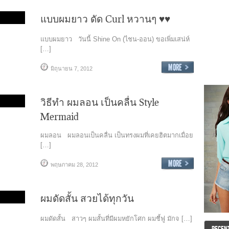
แบบผมยาว ดัด Curl หวานๆ ♥♥
แบบผมยาว วันนี้ Shine On (ไชน-ออน) ขอเพิ่มเสน่ห์
[…]
มิถุนายน 7, 2012
วิธีทำ ผมลอน เป็นคลื่น Style
Mermaid
ผมลอน ผมลอนเป็นคลื่น เป็นทรงผมที่เคยฮิตมากเมื่อย
[…]
พฤษภาคม 28, 2012
ผมดัดสั้น สวยได้ทุกวัน
ผมดัดสั้น สาวๆ ผมสั้นที่มีผมหยักโศก ผมชี้ฟู มักจ […]