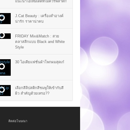
แนะนำไอเท็มเด็ดที่ไม่ควรพลาด!!
J.Cat Beauty : เครื่องสำอางค์
น่ารัก ราคาน่าคบ
FRIDAY Mix&Match : สวย
คลาสสิกแบบ Black and White
Style
30 ไอเดียแฟชั่นผ้าโพกผมสุดเก๋
เลือกสีลิปสติกสีชมพูให้เข้ากับสี
ผิว สำคัญด้วยเหรอ??
ติดต่อโฆษณา