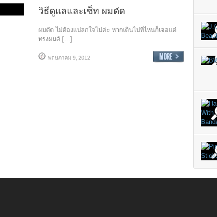
วิธีดูแลและเซ็ท ผมดัด
ผมดัด ไม่ต้องแปลกใจไปค่ะ หากเดินไปที่ไหนก็เจอแต่
ทรงผมดั […]
พฤษภาคม 9, 2012