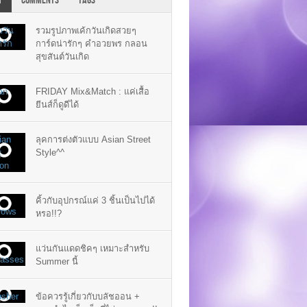
T
COMMENTS
TAGS
รวมรูปภาพเค้กวันเกิดสวยๆ
การ์ดน่ารักๆ คำอวยพร กลอน
สุขสันต์วันเกิด
FRIDAY Mix&Match : แค่เสื้อ
ยีนส์ก็ดูดีได้
ลุคการต่งตัวแบบ Asian Street
Style^^
คิ้วกับอุปกรณ์แค่ 3 ชิ้นเป็นไปได้
หรอ!!?
แว่นกันแดดชิคๆ เหมาะสำหรับ
Summer นี้
ข้อควรรู้เกี่ยวกับบลัชออน +