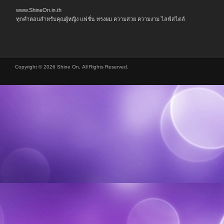
www.ShineOn.in.th
ทุกคำตอบสำหรับคุณผู้หญิง แฟชั่น ทรงผม ความสวย ความงาม ไลฟ์สไตล์
Copyright © 2026 Shine On, All Rights Reserved.