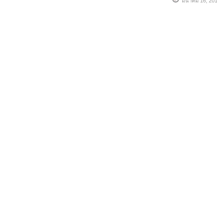
มีนาคม 16, 20