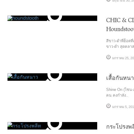
มิถุนายน 30, 2
CHIC & CL
Houndstoot
สีขาว-ดำที่ฮ็อตท
ขาว-ดำ สุดคลาส
มกราคม 25, 2
เสื้อกันหน
Shine On (ไชน-อ
คน คงกำลัง..
มกราคม 5, 20
กระโปรงพลี