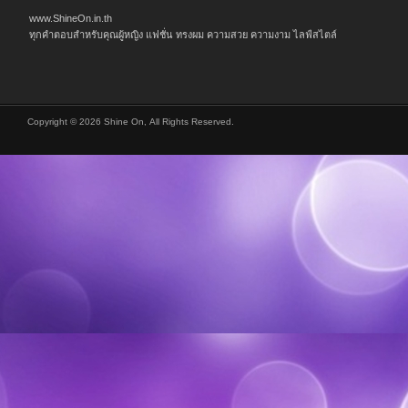
www.ShineOn.in.th
ทุกคำตอบสำหรับคุณผู้หญิง แฟชั่น ทรงผม ความสวย ความงาม ไลฟ์สไตล์
Copyright © 2026 Shine On, All Rights Reserved.