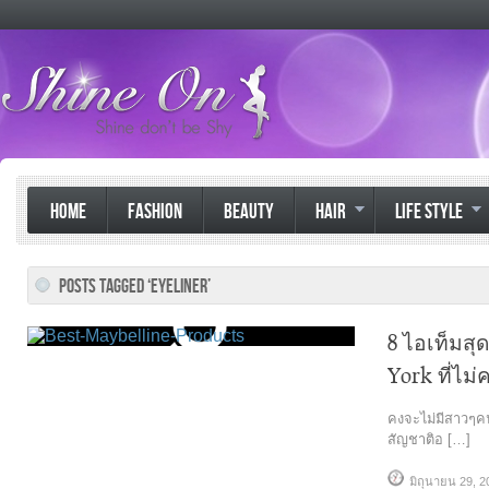
HOME
FASHION
BEAUTY
HAIR
LIFE STYLE
POSTS TAGGED ‘EYELINER’
8 ไอเท็มสุ
York ที่ไม
คงจะไม่มีสาวๆคนไ
สัญชาติอ […]
มิถุนายน 29, 2